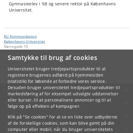
Gymnasieelev i '68 og senere rektor på Københavns
Universitet.
KU Kommunikation
Københavns Universitet
Nørregade 10
1165 København K
Samtykke til brug af cookies
Kontakt:
KU Kommunikation
Universitetet bruger tredjepartsprodukter til at
kommunikation
@
adm
.
ku
.
dk
registrere brugernes adfærd på hjemmesiden
(statistik) for løbende at forbedre vores service.
Desuden bruger universitetet tredjepartsprodukter til
KØBENHAVNS UNIVERSITET
markedsføring af for eksempel udvalgte uddannelser
eller kurser, til at personalisere annoncer og til at
KONTAKT
følge op på effekten af kampagner.
SERVICES
Klik på "Se cookies" for at se en liste over udbyderne
af de forskellige cookies, som kan blive gemt på din
FOR STUDERENDE OG ANSATTE
computer eller mobil, når du bruger universitetets