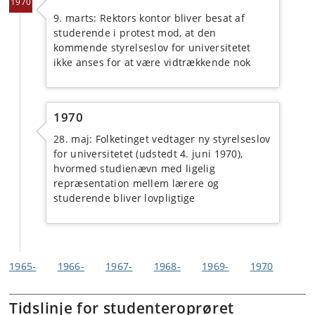
1970
9. marts: Rektors kontor bliver besat af
studerende i protest mod, at den
kommende styrelseslov for universitetet
ikke anses for at være vidtrækkende nok
1970
28. maj: Folketinget vedtager ny styrelseslov
for universitetet (udstedt 4. juni 1970),
hvormed studienævn med ligelig
repræsentation mellem lærere og
studerende bliver lovpligtige
1965-
1966-
1967-
1968-
1969-
1970
Tidslinje for studenteroprøret