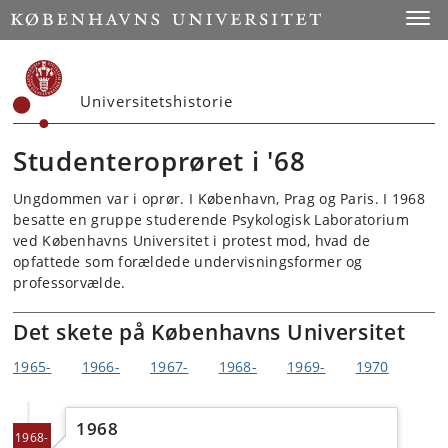
Start
Toggl
Universitetshistorie
Studenteroprøret i '68
Ungdommen var i oprør. I København, Prag og Paris. I 1968
besatte en gruppe studerende Psykologisk Laboratorium
ved Københavns Universitet i protest mod, hvad de
opfattede som forældede undervisningsformer og
professorvælde.
Det skete på Københavns Universitet
1965-
1966-
1967-
1968-
1969-
1970
1968
1968-