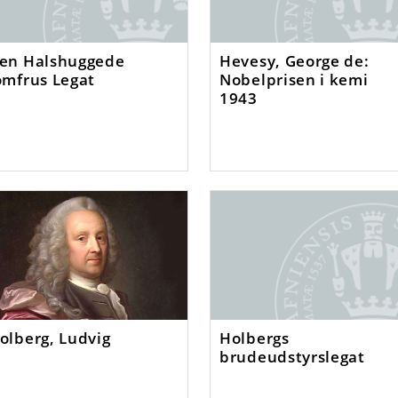
en Halshuggede
Hevesy, George de:
omfrus Legat
Nobelprisen i kemi
1943
olberg, Ludvig
Holbergs
brudeudstyrslegat