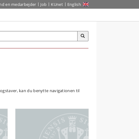
ind en medarbejder
Job
KUnet
English
ogstaver, kan du benytte navigationen til