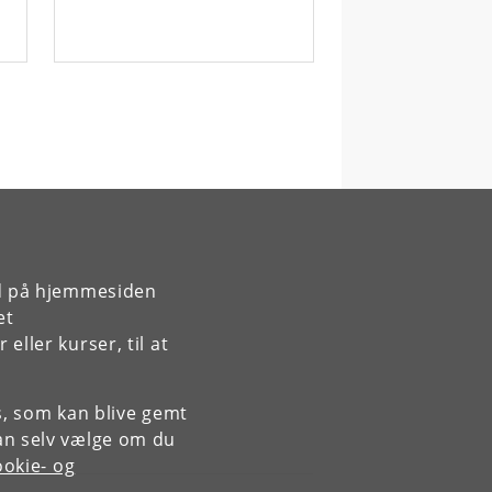
rd på hjemmesiden
et
ller kurser, til at
es, som kan blive gemt
an selv vælge om du
okie- og