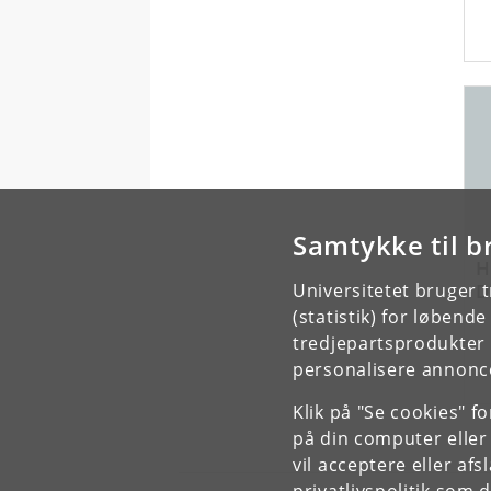
Samtykke til b
H
D
Universitetet bruger 
(statistik) for løbend
tredjepartsprodukter t
personalisere annonce
Klik på "Se cookies" f
på din computer eller
vil acceptere eller af