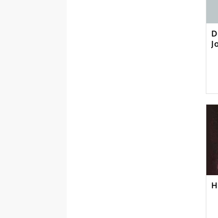
D
J
H