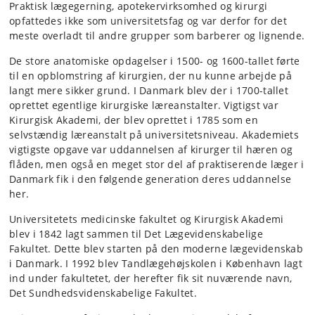
Praktisk lægegerning, apotekervirksomhed og kirurgi
opfattedes ikke som universitetsfag og var derfor for det
meste overladt til andre grupper som barberer og lignende.
De store anatomiske opdagelser i 1500- og 1600-tallet førte
til en opblomstring af kirurgien, der nu kunne arbejde på
langt mere sikker grund. I Danmark blev der i 1700-tallet
oprettet egentlige kirurgiske læreanstalter. Vigtigst var
Kirurgisk Akademi, der blev oprettet i 1785 som en
selvstændig læreanstalt på universitetsniveau. Akademiets
vigtigste opgave var uddannelsen af kirurger til hæren og
flåden, men også en meget stor del af praktiserende læger i
Danmark fik i den følgende generation deres uddannelse
her.
Universitetets medicinske fakultet og Kirurgisk Akademi
blev i 1842 lagt sammen til Det Lægevidenskabelige
Fakultet. Dette blev starten på den moderne lægevidenskab
i Danmark. I 1992 blev Tandlægehøjskolen i København lagt
ind under fakultetet, der herefter fik sit nuværende navn,
Det Sundhedsvidenskabelige Fakultet.