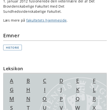
1. januar 2012 fusionerede den veterinære del af Det
Biovidenskabelige Fakultet med Det
Sundhedsvidenskabelige Fakultet.
Læs mere på
fakultetets hjemmeside
.
Emner
HISTORIE
Leksikon
A
B
C
D
E
F
G
H
I
J
K
L
M
N
O
P
Q
R
S
T
U
V
W
X