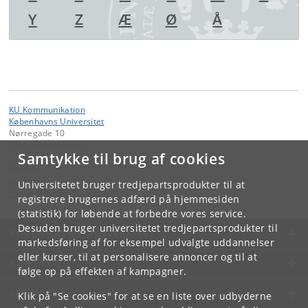
Y
Z
Æ
Ø
Å
KU Kommunikation
Københavns Universitet
Nørregade 10
1165 København K
Samtykke til brug af cookies
Kontakt:
KU Kommunikation
Universitetet bruger tredjepartsprodukter til at
kommunikation
@
adm
.
ku
.
dk
registrere brugernes adfærd på hjemmesiden
(statistik) for løbende at forbedre vores service.
Desuden bruger universitetet tredjepartsprodukter til
KØBENHAVNS UNIVERSITET
markedsføring af for eksempel udvalgte uddannelser
eller kurser, til at personalisere annoncer og til at
KONTAKT
følge op på effekten af kampagner.
SERVICES
Klik på "Se cookies" for at se en liste over udbyderne