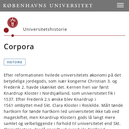
Start
Toggl
Universitetshistorie
Corpora
HISTORIE
Efter reformationen hvilede universitetets økonomi på det
betydelige jordegods, som især kongerne Christian 3. og
Frederik 2. havde skænket det. Kernen heri var først
Knardrup Kloster i Nordsjælland, som universitetet fik i
1537. Efter Frederik 2.s ønske blev Knardrup i
1561 ombyttet med Skt. Clara Kloster i Roskilde. Målt tønde
hartkorn for tønde hartkorn led universitetet ikke tab ved
mageskiftet, men Knardrup Klosters gods lå langt mere
samlet og velbeliggende i forhold til universitetet end Skt.