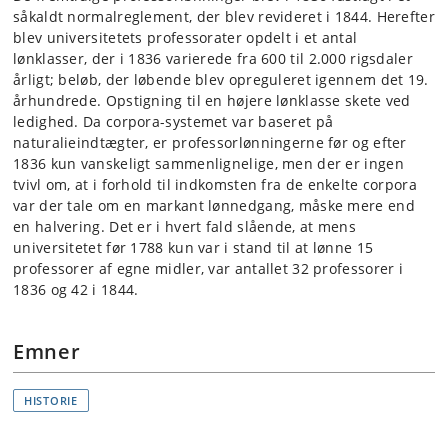
såkaldt normalreglement, der blev revideret i 1844. Herefter
blev universitetets professorater opdelt i et antal
lønklasser, der i 1836 varierede fra 600 til 2.000 rigsdaler
årligt; beløb, der løbende blev opreguleret igennem det 19.
århundrede. Opstigning til en højere lønklasse skete ved
ledighed. Da corpora-systemet var baseret på
naturalieindtægter, er professorlønningerne før og efter
1836 kun vanskeligt sammenlignelige, men der er ingen
tvivl om, at i forhold til indkomsten fra de enkelte corpora
var der tale om en markant lønnedgang, måske mere end
en halvering. Det er i hvert fald slående, at mens
universitetet før 1788 kun var i stand til at lønne 15
professorer af egne midler, var antallet 32 professorer i
1836 og 42 i 1844.
Emner
HISTORIE