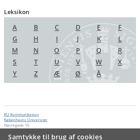
Leksikon
A
B
C
D
E
F
G
H
I
J
K
L
M
N
O
P
Q
R
S
T
U
V
W
X
Y
Z
Æ
Ø
Å
KU Kommunikation
Københavns Universitet
Nørregade 10
1165 København K
Samtykke til brug af cookies