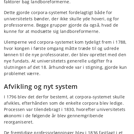
faktorer bag landboreformerne.
Dette gjorde corpora-systemet fordelagtigt både for
universitetets bønder, der ikke skulle yde hoveri, og for
professorerne. Begge grupper gjorde da også, hvad de
kunne for at modsætte sig landboreformerne.
Ulemperne ved corpora-systemet kom tydeligt frem i 1788,
hvor kongen i første omgang måtte træde til og udrede
lønnen til de nye professorater, der blev oprettet med den
nye fundats. At universitetets generelle udgifter fra
slutningen af det 18. århundrede var i stigning, gjorde kun
problemet værre.
Afvikling og nyt system
I 1796 blev det derfor bestemt, at corpora-systemet skulle
afvikles, efterhånden som de enkelte corpora blev ledige.
Processen var tilendebragt i 1830, hvorefter universitetets
økonomi i de følgende år blev gennemgribende
reorganiseret.
De fremtidige professorlønninger blev i 1836 fastlagt i et