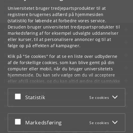
Kontakt:
KU Kommunikation
Universitetet bruger tredjepartsprodukter til at
kommunikation
@
adm
.
ku
.
dk
registrere brugernes adfærd på hjemmesiden
(statistik) for løbende at forbedre vores service.
Desuden bruger universitetet tredjepartsprodukter til
KØBENHAVNS UNIVERSITET
markedsføring af for eksempel udvalgte uddannelser
eller kurser, til at personalisere annoncer og til at
KONTAKT
følge op på effekten af kampagner.
SERVICES
Klik på "Se cookies" for at se en liste over udbyderne
af de forskellige cookies, som kan blive gemt på din
FOR STUDERENDE OG ANSATTE
computer eller mobil, når du bruger universitetets
hjemmeside. Du kan selv vælge om du vil acceptere
JOB OG KARRIERE
eller afslå cookies, og du kan altid ændre dit samtykke
under
Cookie- og privatlivspolitik
som du finder i
NØDSITUATIONER
bunden af hver side.
Acceptér eller afslå
Statistik
Se cookies
Googles privatlivspolitik
WEB
MØD KU PÅ
Acceptér eller afslå
Markedsføring
Se cookies