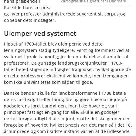
hans præbende i
kartografiske signaturer i Danmark.
Roskilde hans corpus,
og hver professor administrerede suverænt sit corpus og
oppebar dets indtægter.
Ulemper ved systemet
I løbet af 1700-tallet blev ulemperne ved dette
lønningssystem stadig tydeligere. Først og fremmest ved at
systemet i praksis umuliggjorde en udvidelse af antallet af
professorer. De gunstige landbrugskonjunkturer i 1700-
tallet betød stigende indtægter fra godset, hvilket gjorde de
enkelte professorer ekstremt vellønnede, men fremgangen
kom ikke universitetet som sådan til gode.
Danske bønder skulle før landboreformerne i 1788 betale
deres fæsteafgift eller landgilde og gøre hoveriarbejde på
godsejerens jord. Landgilden, men ikke hoveriet, var i
princippet fastlagt én gang for alle. Skulle en godsejer
derfor forøge udbyttet af sin jord, måtte det ske gennem en
forøgelse af hoveriet, hvilket præcis var det, man så i det 18.
århundrede og som i sidste instans var en af de udløsende